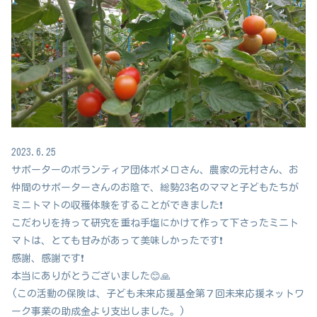
2023.6.25
サポーターのボランティア団体ポメロさん、農家の元村さん、お
仲間のサポーターさんのお陰で、総勢23名のママと子どもたちが
ミニトマトの収穫体験をすることができました❗️
こだわりを持って研究を重ね手塩にかけて作って下さったミニト
マトは、とても甘みがあって美味しかったです❗️
感謝、感謝です❗️
本当にありがとうございました😊🙏
(この活動の保険は、子ども未来応援基金第７回未来応援ネットワ
ーク事業の助成金より支出しました。)