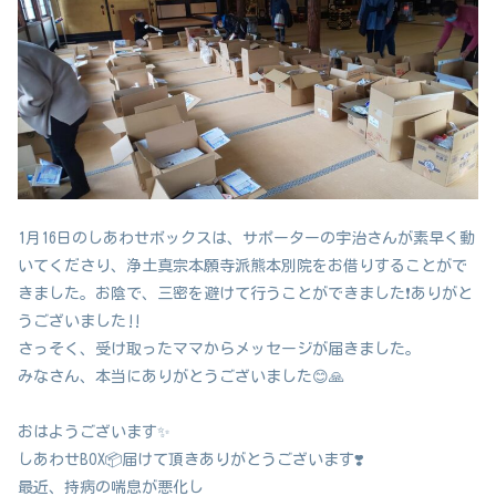
1月16日のしあわせボックスは、サポーターの宇治さんが素早く動
いてくださり、浄土真宗本願寺派熊本別院をお借りすることがで
きました。お陰で、三密を避けて行うことができました❗️ありがと
うございました‼️
さっそく、受け取ったママからメッセージが届きました。
みなさん、本当にありがとうございました😊🙏
おはようございます✨
しあわせBOX📦届けて頂きありがとうございます❣️
最近、持病の喘息が悪化し