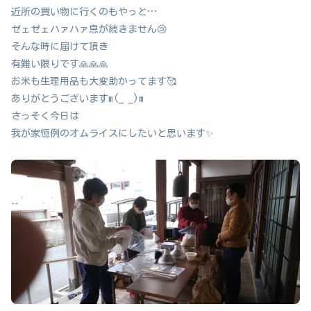
近所の買い物に行くのもやっと…
ゼェゼェハァハァ息が続きません😢
そんな時に届けて頂き
有難い限りです🙏🙏🙏
お米も生理用品も大変助かってます🥰
ありがとうございますm(_ _)m
さっそく今日は
我が家恒例のオムライスにしたいと思います✨