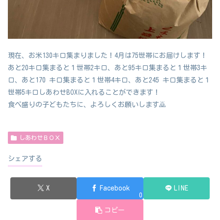
現在、お米130キロ集まりました！4月は75世帯にお届けします！
あと20キロ集まると１世帯2キロ、あと95キロ集まると１世帯3キ
ロ、あと170 キロ集まると１世帯4キロ、あと245 キロ集まると１
世帯5キロしあわせBOXに入れることができます！
食べ盛りの子どもたちに、よろしくお願いします🙇
しあわせＢＯＸ
シェアする
X
Facebook
LINE
0
コピー